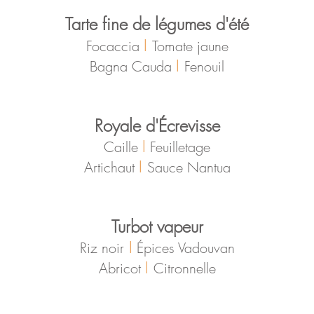
Tarte fine de légumes d'été
I
Focaccia
Tomate jaune
I
Bagna Cauda
Fenouil
Royale d'Écrevisse
I
Caille
Feuilletage
I
Artichaut
Sauce Nantua
Turbot vapeur
I
Riz noir
Épices Vadouvan
I
Abricot
Citronnelle