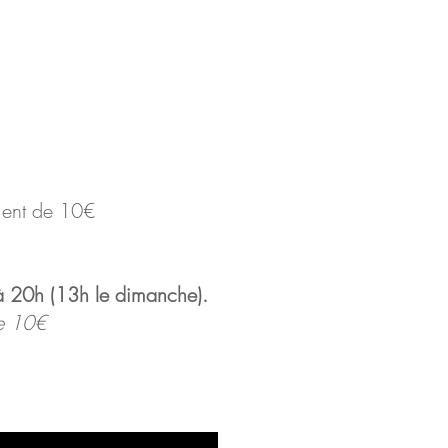
ment de 10€
’à 20h (13h le dimanche).
de 10€