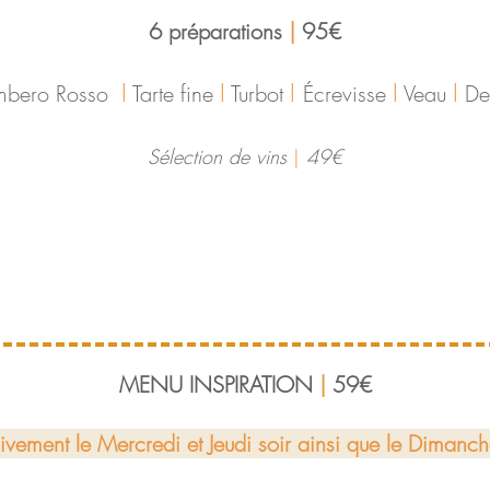
6 préparations
|
95€
I
I
I
I
I
bero Rosso
Tarte fine
Turbot
Écrevisse
Veau
Des
​Sélection de vins
|
49€
MENU INSPIRATION
|
59€
ivement le Mercredi et Jeudi soir ainsi que le Dimanc