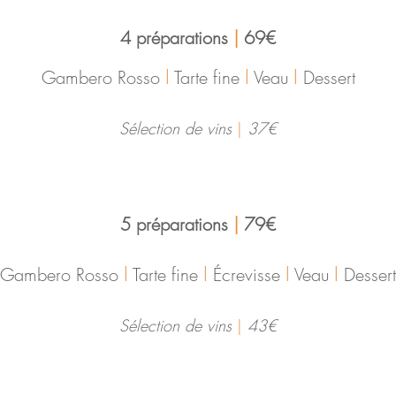
4 préparations
|
69€
I
I
I
Gambero Rosso
Tarte fine
Veau
Dessert
​Sélection de vins
|
37€
5 préparations
|
79€
I
I
I
I
Gambero Rosso
Tarte fine
Écrevisse
Veau
Dessert
Sélection de vins
|
43€