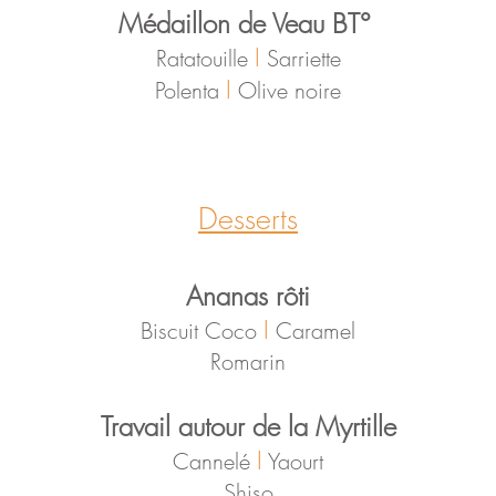
Médaillon de Veau BT°
I
Ratatouille
Sarriette
I
Polenta
Olive noire
Desserts
Ananas rôti
I
Biscuit Coco
Caramel
Romarin
Travail autour de la Myrtille
I
Cannelé
Yaourt
Shiso